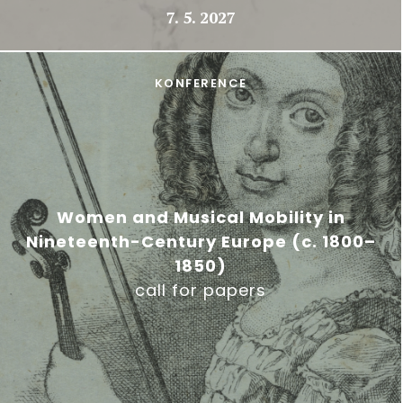
7. 5. 2027
KONFERENCE
Women and Musical Mobility in
Nineteenth-Century Europe (c. 1800–
1850)
call for papers