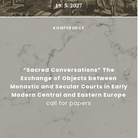
19. 5. 2027
KONFERENCE
“Sacred Conversations” The
Exchange of Objects between
Monastic and Secular Courts in Early
Modern Central and Eastern Europe
call for papers