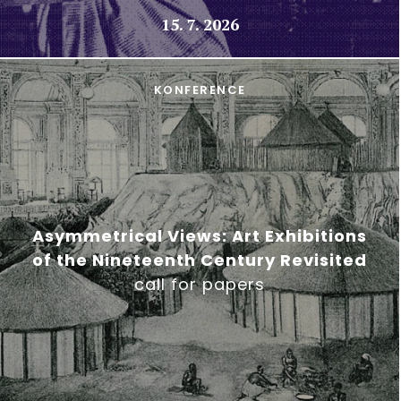
15. 7. 2026
KONFERENCE
Asymmetrical Views: Art Exhibitions
of the Nineteenth Century Revisited
call for papers