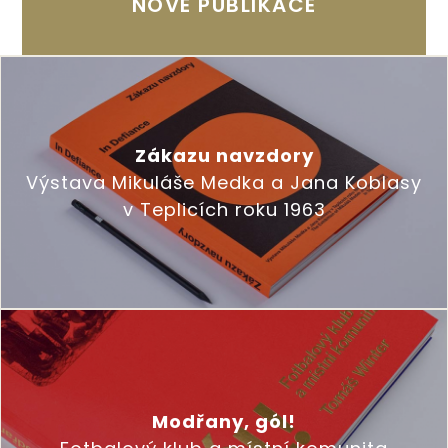
NOVÉ PUBLIKACE
Zákazu navzdory
Výstava Mikuláše Medka a Jana Koblasy
v Teplicích roku 1963
Modřany, gól!