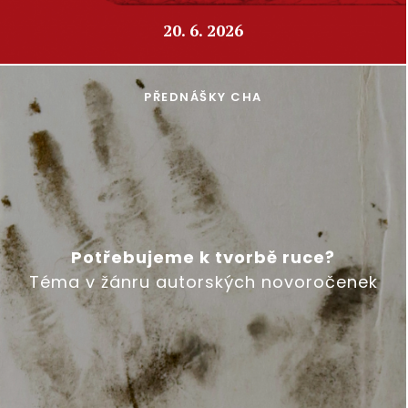
20. 6. 2026
PŘEDNÁŠKY CHA
Potřebujeme k tvorbě ruce?
Téma v žánru autorských novoročenek