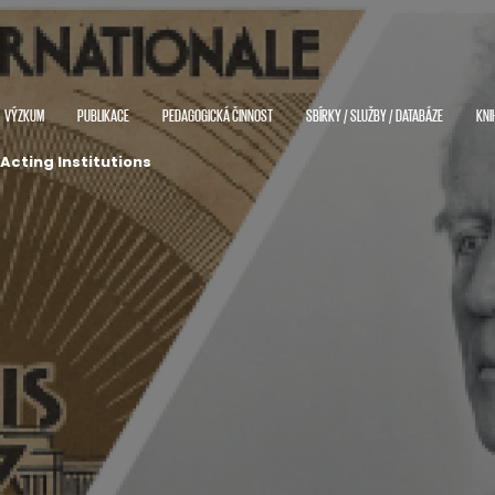
VÝZKUM
PUBLIKACE
PEDAGOGICKÁ ČINNOST
SBÍRKY / SLUŽBY / DATABÁZE
KNI
Acting Institutions