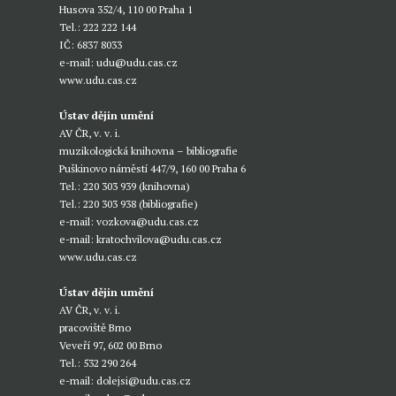
Husova 352/4, 110 00 Praha 1
Tel.: 222 222 144
IČ: 6837 8033
e-mail:
udu@udu.cas.cz
www.udu.cas.cz
Ústav dějin umění
AV ČR, v. v. i.
muzikologická knihovna – bibliografie
Puškinovo náměstí 447/9, 160 00 Praha 6
Tel.: 220 303 939 (knihovna)
Tel.: 220 303 938 (bibliografie)
e-mail:
vozkova@udu.cas.cz
e-mail:
kratochvilova@udu.cas.cz
www.udu.cas.cz
Ústav dějin umění
AV ČR, v. v. i.
pracoviště Brno
Veveří 97, 602 00 Brno
Tel.: 532 290 264
e-mail:
dolejsi@udu.cas.cz