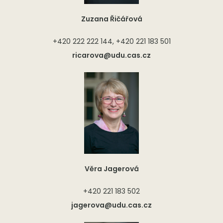
Zuzana Řičářová
+420 222 222 144, +420 221 183 501
ricarova@udu.cas.cz
Věra Jagerová
+420 221 183 502
jagerova@udu.cas.cz