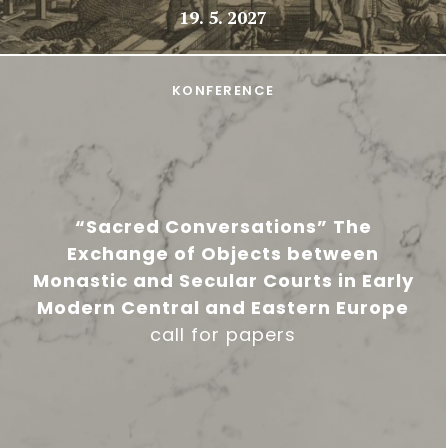
19. 5. 2027
KONFERENCE
“Sacred Conversations” The
Exchange of Objects between
Monastic and Secular Courts in Early
Modern Central and Eastern Europe
call for papers