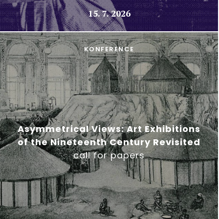
15. 7. 2026
KONFERENCE
Asymmetrical Views: Art Exhibitions
of the Nineteenth Century Revisited
call for papers