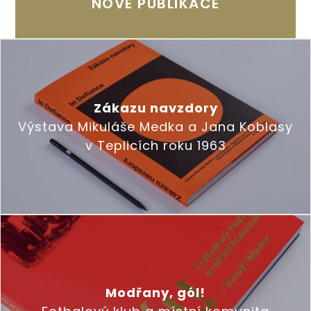
NOVÉ PUBLIKACE
Zákazu navzdory
Výstava Mikuláše Medka a Jana Koblasy
v Teplicích roku 1963
Modřany, gól!