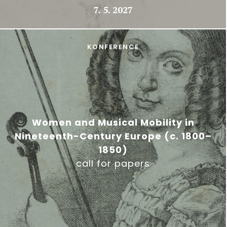
7. 5. 2027
KONFERENCE
Women and Musical Mobility in
Nineteenth-Century Europe (c. 1800–
1850)
call for papers