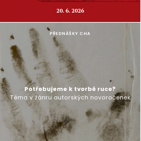
20. 6. 2026
PŘEDNÁŠKY CHA
Potřebujeme k tvorbě ruce?
Téma v žánru autorských novoročenek