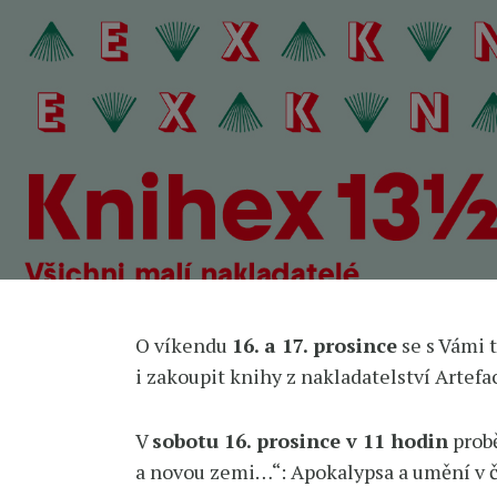
O víkendu
16. a 17. prosince
se s Vámi 
i zakoupit knihy z nakladatelství Artefa
V
sobotu 16. prosince v 11 hodin
prob
a novou zemi…“: Apokalypsa a umění v 