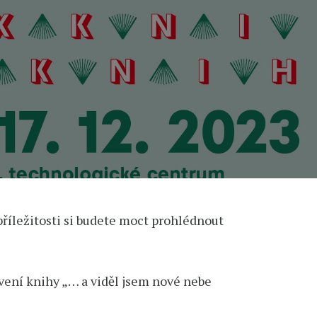
 příležitosti si budete moct prohlédnout
vení knihy „… a viděl jsem nové nebe