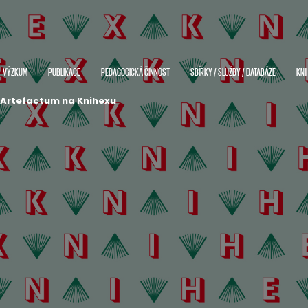
VÝZKUM
PUBLIKACE
PEDAGOGICKÁ ČINNOST
SBÍRKY / SLUŽBY / DATABÁZE
KNI
Artefactum na Knihexu