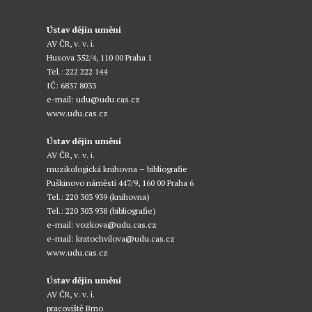
Ústav dějin umění
AV ČR, v. v. i.
Husova 352/4, 110 00 Praha 1
Tel.: 222 222 144
IČ: 6837 8033
e-mail:
udu@udu.cas.cz
www.udu.cas.cz
Ústav dějin umění
AV ČR, v. v. i.
muzikologická knihovna – bibliografie
Puškinovo náměstí 447/9, 160 00 Praha 6
Tel.: 220 303 939 (knihovna)
Tel.: 220 303 938 (bibliografie)
e-mail:
vozkova@udu.cas.cz
e-mail:
kratochvilova@udu.cas.cz
www.udu.cas.cz
Ústav dějin umění
AV ČR, v. v. i.
pracoviště Brno