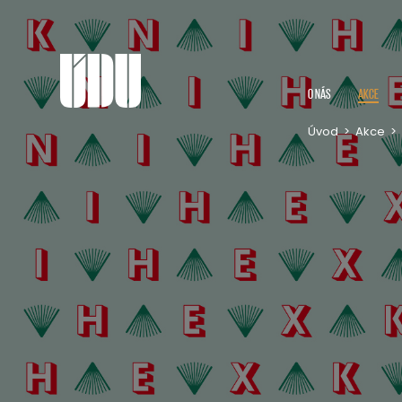
O NÁS
AKCE
Úvod
>
Akce
>