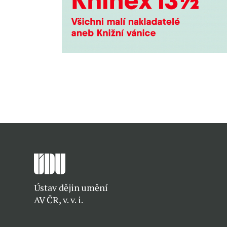
Ústav dějin umění
AV ČR, v. v. i.