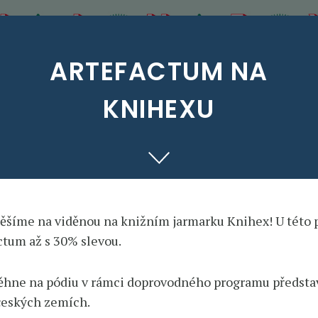
ARTEFACTUM NA
KNIHEXU
těšíme na viděnou na knižním jarmarku
Knihex
! U této
ctum až s 30% slevou.
ěhne na pódiu v rámci doprovodného programu
předsta
českých zemích.