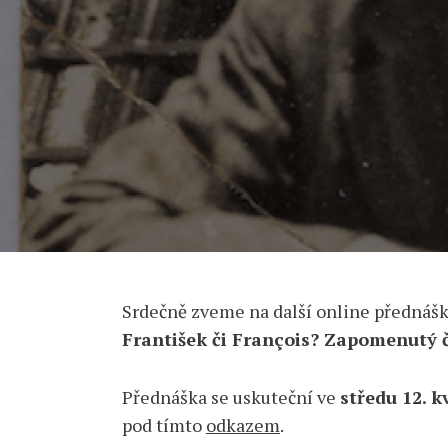
Srdečně zveme na další online přednášk
František či François? Zapomenutý č
Přednáška se uskuteční ve
středu 12. k
pod tímto
odkazem
.