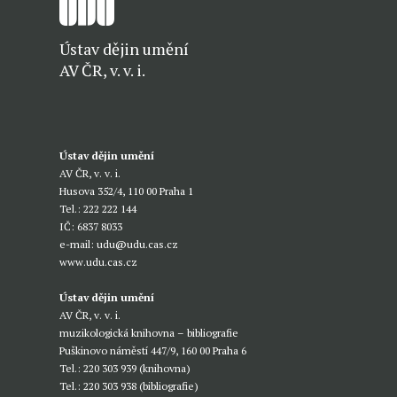
Ústav dějin umění
AV ČR, v. v. i.
Ústav dějin umění
AV ČR, v. v. i.
Husova 352/4, 110 00 Praha 1
Tel.: 222 222 144
IČ: 6837 8033
e-mail:
udu@udu.cas.cz
www.udu.cas.cz
Ústav dějin umění
AV ČR, v. v. i.
muzikologická knihovna – bibliografie
Puškinovo náměstí 447/9, 160 00 Praha 6
Tel.: 220 303 939 (knihovna)
Tel.: 220 303 938 (bibliografie)