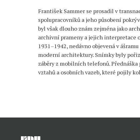
František Sammer se prosadil v transna
spolupracovníků a jeho působení pokrývá
byl však dlouho znám zejména jako arch
archivní prameny a jejich interpretace o
1931–1942, nedávno objevená v ášramu Š
moderní architektury. Snímky byly poř
záběry z mobilních telefonů. Přednáška
vztahů a osobních vazeb, které pojily ko