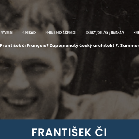
VÝZKUM
PUBLIKACE
PEDAGOGICKÁ ČINNOST
SBÍRKY / SLUŽBY / DATABÁZE
KNI
František či François? Zapomenutý český architekt F. Samme
FRANTIŠEK ČI