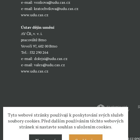
e-mail:
vozkova@udu.cas.cz
e-mail:
kratochvilova@udu.cas.cz
www.udu.cas.cz
Ústav dějin umění
AV ČR, v. v. i.
pracoviště Brno
Veveří 97, 602 00 Brno
Tel.: 532 290 264
e-mail:
dolejsi@udu.cas.cz
e-mail:
vales@udu.cas.cz
www.udu.cas.cz
Tyto webové stránky používají k poskytování svých služeb
soubory cookies. Před dalším používáním těchto webových
stránek si nastavte souhlas s uložením cookies.
www.udu.cas.cz and