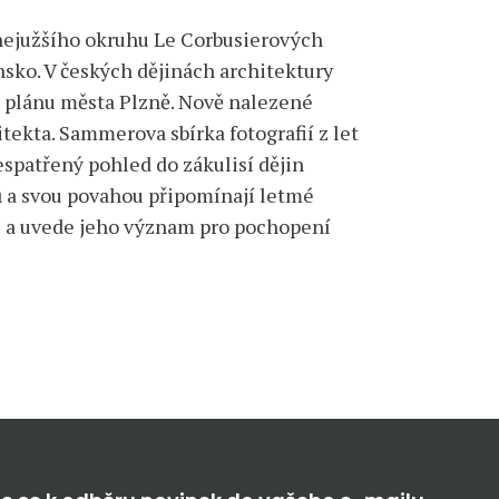
 nejužšího okruhu Le Corbusierových
nsko. V českých dějinách architektury
 plánu města Plzně. Nově nalezené
tekta. Sammerova sbírka fotografií z let
spatřený pohled do zákulisí dějin
 a svou povahou připomínají letmé
u a uvede jeho význam pro pochopení