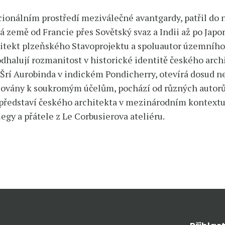
cionálním prostředí meziválečné avantgardy, patřil do
 země od Francie přes Sovětský svaz a Indii až po Japo
itekt plzeňského Stavoprojektu a spoluautor územního
dhalují rozmanitost v historické identitě českého archi
rí Aurobinda v indickém Pondicherry, otevírá dosud ne
izovány k soukromým účelům, pochází od různých autorů
 představí českého architekta v mezinárodním kontext
legy a přátele z Le Corbusierova ateliéru.