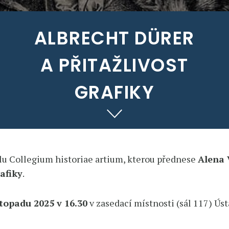
ALBRECHT DÜRER
A PŘITAŽLIVOST
GRAFIKY
lu Collegium historiae artium, kterou přednese
Alena 
rafiky
.
stopadu 2025 v 16.30
v zasedací místnosti (sál 117) Ús