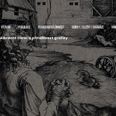
VÝZKUM
PUBLIKACE
PEDAGOGICKÁ ČINNOST
SBÍRKY / SLUŽBY / DATABÁZE
KNI
Albrecht Dürer a přitažlivost grafiky