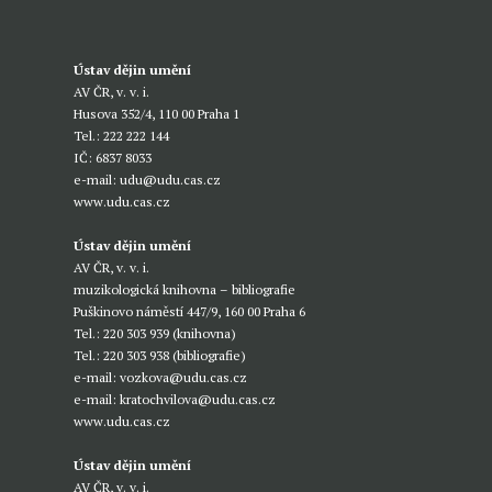
Ústav dějin umění
AV ČR, v. v. i.
Husova 352/4, 110 00 Praha 1
Tel.: 222 222 144
IČ: 6837 8033
e-mail:
udu@udu.cas.cz
www.udu.cas.cz
Ústav dějin umění
AV ČR, v. v. i.
muzikologická knihovna – bibliografie
Puškinovo náměstí 447/9, 160 00 Praha 6
Tel.: 220 303 939 (knihovna)
Tel.: 220 303 938 (bibliografie)
e-mail:
vozkova@udu.cas.cz
e-mail:
kratochvilova@udu.cas.cz
www.udu.cas.cz
Ústav dějin umění
AV ČR, v. v. i.