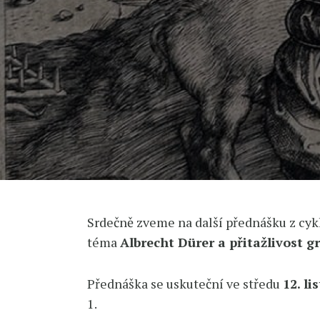
Srdečně zveme na další přednášku z cyk
téma
Albrecht Dürer a přitažlivost g
Přednáška se uskuteční ve středu
12. li
1.