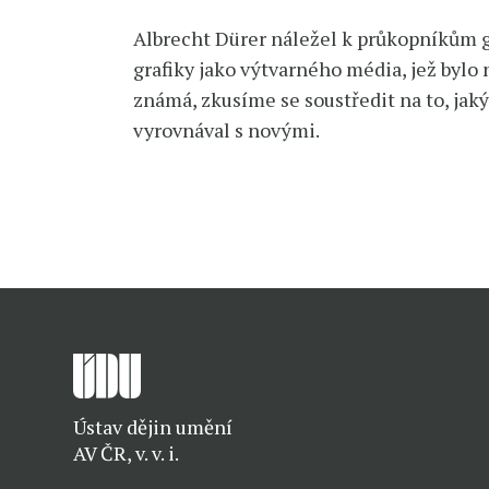
Albrecht Dürer náležel k průkopníkům g
grafiky jako výtvarného média, jež bylo
známá, zkusíme se soustředit na to, jaký
vyrovnával s novými.
Ústav dějin umění
AV ČR, v. v. i.