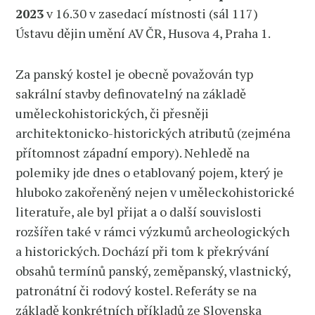
2023
v 16.30 v zasedací místnosti (sál 117)
Ústavu dějin umění AV ČR, Husova 4, Praha 1.
Za panský kostel je obecně považován typ
sakrální stavby definovatelný na základě
uměleckohistorických, či přesněji
architektonicko-historických atributů (zejména
přítomnost západní empory). Nehledě na
polemiky jde dnes o etablovaný pojem, který je
hluboko zakořeněný nejen v uměleckohistorické
literatuře, ale byl přijat a o další souvislosti
rozšířen také v rámci výzkumů archeologických
a historických. Dochází při tom k překrývání
obsahů termínů panský, zeměpanský, vlastnický,
patronátní či rodový kostel. Referáty se na
základě konkrétních příkladů ze Slovenska