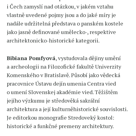
i Čech zamyslí nad otázkou, v jakém vztahu
vlastně uvedené pojmy jsou a do jaké míry je
nadále udržitelná představa o panském kostele
jako jasně definované umělecko-, respektive
architektonicko-historické kategorii.
Bibiana Pomfyová
, vystudovala dějiny umění
a archeologii na Filozofické fakultě Univerzity
Komenského v Bratislavě. Působí jako vědecká
pracovnice Ústavu dejín umenia Centra vied
o umení Slovenskej akadémie vied. Těžištěm
jejího výzkumu je středověká sakrální
architektura a její kulturněhistorické souvislosti.
Je editorkou monografie Stredoveký kostol:
historické a funkčné premeny architektury.