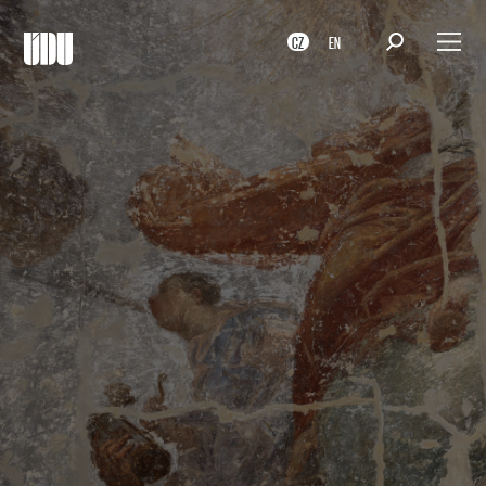
CZ
EN