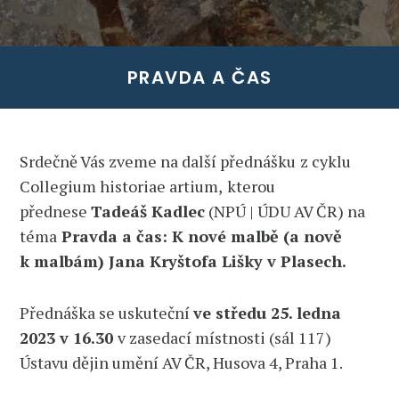
PRAVDA A ČAS
Srdečně Vás zveme na další přednášku
z cyklu
Collegium historiae artium,
kterou
přednese
Tadeáš Kadlec
(NPÚ | ÚDU AV ČR) na
téma
Pravda a čas: K nové malbě (a nově
k malbám) Jana Kryštofa Lišky v Plasech.
Přednáška se uskuteční
ve středu 25. ledna
2023 v 16.30
v zasedací místnosti (sál 117)
Ústavu dějin umění AV ČR, Husova 4, Praha 1.