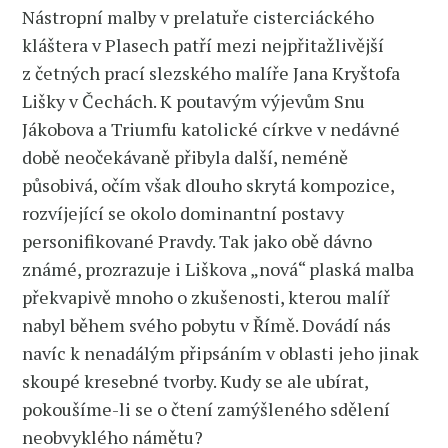
Nástropní malby v prelatuře cisterciáckého
kláštera v Plasech patří mezi nejpřitažlivější
z četných prací slezského malíře Jana Kryštofa
Lišky v Čechách. K poutavým výjevům Snu
Jákobova a Triumfu katolické církve v nedávné
době neočekávaně přibyla další, neméně
působivá, očím však dlouho skrytá kompozice,
rozvíjející se okolo dominantní postavy
personifikované Pravdy. Tak jako obě dávno
známé, prozrazuje i Liškova „nová“ plaská malba
překvapivě mnoho o zkušenosti, kterou malíř
nabyl během svého pobytu v Římě. Dovádí nás
navíc k nenadálým připsáním v oblasti jeho jinak
skoupé kresebné tvorby. Kudy se ale ubírat,
pokoušíme-li se o čtení zamýšleného sdělení
neobvyklého námětu?