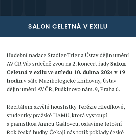
SALON CELETNÁ V EXILU
Hudební nadace Stadler-Trier a Ústav dějin umění
AV ČR Vás srdečně zvou na 2. koncert řady
Salon
Celetná v exilu
ve
středu 10. dubna 2024 v 19
hodin
v sále Muzikologické knihovny, Ústav
dějin umění AV ČR, Puškinovo nám. 9, Praha 6.
Recitálem skvělé houslistky Terézie Hledíkové,
studentky pražské HAMU, která vystoupí
s pianistkou Annou Gaálovou, oslavíme letošní
Rok české hudby. Čekají nás totiž poklady české