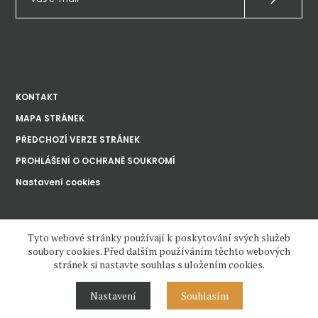
KONTAKT
MAPA STRÁNEK
PŘEDCHOZÍ VERZE STRÁNEK
PROHLÁŠENÍ O OCHRANĚ SOUKROMÍ
Nastavení cookies
Ústav dějin umění
Tyto webové stránky používají k poskytování svých služeb
Akademie věd
České republiky, v. v. i.
soubory cookies. Před dalším používáním těchto webových
stránek si nastavte souhlas s uložením cookies.
www.udu.cas.cz and all contents copyright 2020—2023 by Ústav dějin
umění Akademie věd ČR, v.v.i, unless otherwise noted.
Nastavení
Souhlasím
Contents under Creative Commons License. Visual design, layout and
Cascading Style Sheets may not be reused without permission.