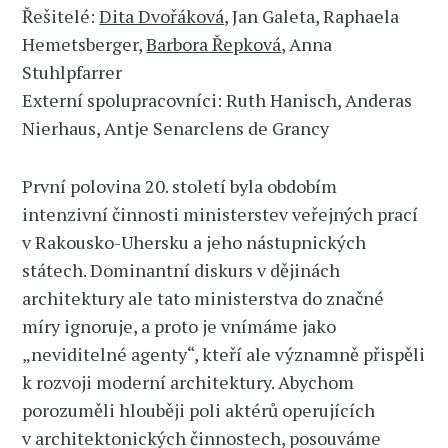
Řešitelé:
Dita Dvořáková
, Jan Galeta, Raphaela
Hemetsberger,
Barbora Řepková
, Anna
Stuhlpfarrer
Externí spolupracovníci: Ruth Hanisch, Anderas
Nierhaus, Antje Senarclens de Grancy
První polovina 20. století byla obdobím
intenzivní činnosti ministerstev veřejných prací
v Rakousko-Uhersku a jeho nástupnických
státech. Dominantní diskurs v dějinách
architektury ale tato ministerstva do značné
míry ignoruje, a proto je vnímáme jako
„neviditelné agenty“, kteří ale významně přispěli
k rozvoji moderní architektury. Abychom
porozuměli hlouběji poli aktérů operujících
v architektonických činnostech, posouváme