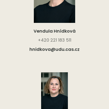
Vendula Hnídková
+420 221 183 511
hnidkova@udu.cas.cz