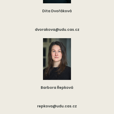
Dita Dvořáková
dvorakova@udu.cas.cz
Barbora Řepková
repkova@udu.cas.cz