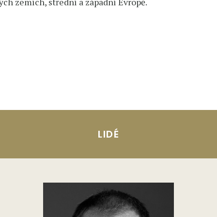
kých zemích, střední a západní Evropě.
LIDÉ