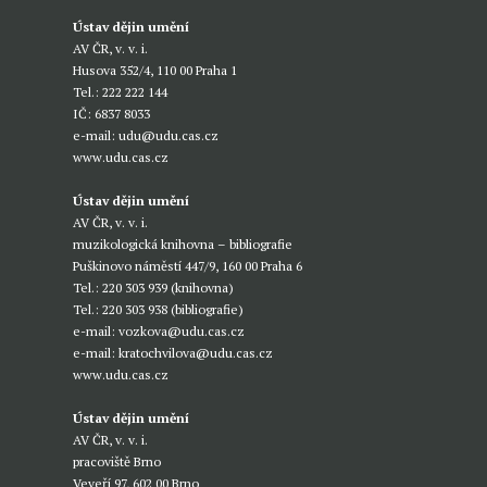
Ústav dějin umění
AV ČR, v. v. i.
Husova 352/4, 110 00 Praha 1
Tel.: 222 222 144
IČ: 6837 8033
e-mail:
udu@udu.cas.cz
www.udu.cas.cz
Ústav dějin umění
AV ČR, v. v. i.
muzikologická knihovna – bibliografie
Puškinovo náměstí 447/9, 160 00 Praha 6
Tel.: 220 303 939 (knihovna)
Tel.: 220 303 938 (bibliografie)
e-mail:
vozkova@udu.cas.cz
e-mail:
kratochvilova@udu.cas.cz
www.udu.cas.cz
Ústav dějin umění
AV ČR, v. v. i.
pracoviště Brno
Veveří 97, 602 00 Brno