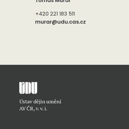
Tomáš Murár
+420 221 183 511
murar@udu.cas.cz
Ústav dějin umění
AV ČR, v. v. i.