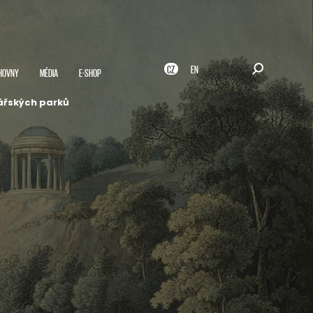
CZ
EN
HOVNY
MÉDIA
E-SHOP
nářských parků