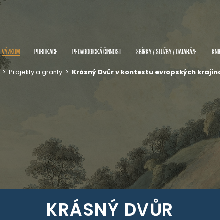
VÝZKUM
PUBLIKACE
PEDAGOGICKÁ ČINNOST
SBÍRKY / SLUŽBY / DATABÁZE
KNI
>
Projekty a granty
>
Krásný Dvůr v kontextu evropských kraji
KRÁSNÝ DVŮR