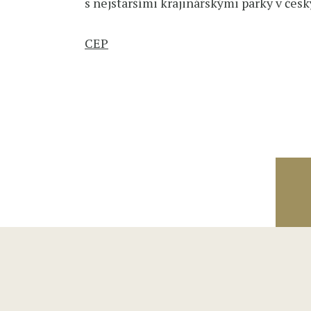
s nejstaršími krajinářskými parky v čes
CEP