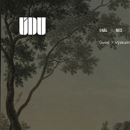
O NÁS
AKCE
Úvod
>
Výzkum