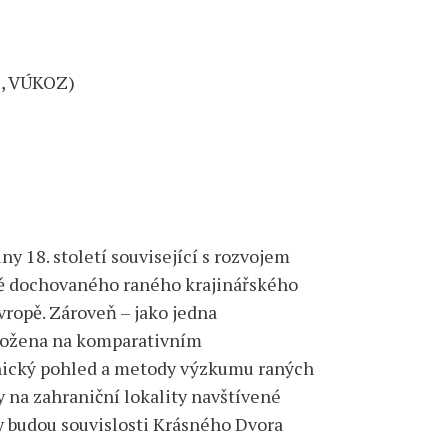
 D, VÚKOZ)
 18. století související s rozvojem
ně dochovaného raného krajinářského
vropě. Zároveň – jako jedna
založena na komparativním
tonický pohled a metody výzkumu raných
 na zahraniční lokality navštívené
y budou souvislosti Krásného Dvora