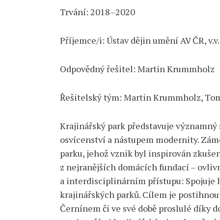
Trvání: 2018–2020
Příjemce/i: Ústav dějin umění AV ČR, v.
Odpovědný řešitel: Martin Krummholz
Řešitelský tým: Martin Krummholz, To
Krajinářský park představuje významný s
osvícenství a nástupem modernity. Zám
parku, jehož vznik byl inspirován zkušen
z nejranějších domácích fundací – ovliv
a interdisciplinárním přístupu: Spojuj
krajinářských parků. Cílem je postihno
Černínem či ve své době proslulé díky 