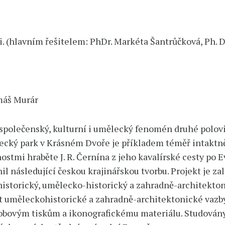
v.i. (hlavním řešitelem: PhDr. Markéta Šantrůčková, Ph.
máš Murár
polečenský, kulturní i umělecký fenomén druhé poloviny
ecký park v Krásném Dvoře je příkladem téměř intakt
ostmi hraběte J. R. Černína z jeho kavalírské cesty po E
nil následující českou krajinářskou tvorbu. Projekt je 
e historický, umělecko-historický a zahradně-architek
ut uměleckohistorické a zahradně-architektonické vazby
dobovým tiskům a ikonografickému materiálu. Studován