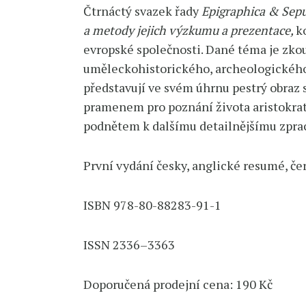
Čtrnáctý svazek řady
Epigraphica & Sepu
a metody jejich výzkumu a prezentace,
k
evropské společnosti. Dané téma je zko
uměleckohistorického, archeologického,
představují ve svém úhrnu pestrý obraz 
pramenem pro poznání života aristokrat
podnětem k dalšímu detailnějšímu zpra
První vydání česky, anglické resumé, čer
ISBN 978-80-88283-91-1
ISSN 2336–3363
Doporučená prodejní cena: 190 Kč