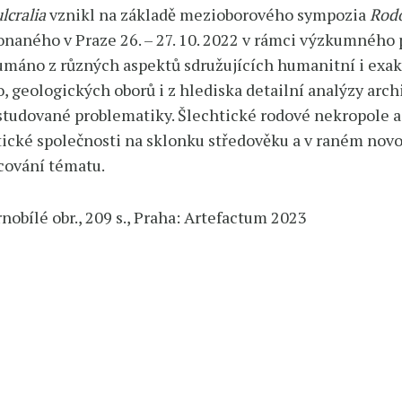
lcralia
vznikl na základě mezioborového sympozia
Rodo
onaného v Praze 26. – 27. 10. 2022 v rámci výzkumného
umáno z různých aspektů sdružujících humanitní i exakt
 geologických oborů i z hlediska detailní analýzy arch
studované problematiky. Šlechtické rodové nekropole a
ické společnosti na sklonku středověku a v raném novo
cování tématu.
nobílé obr., 209 s., Praha: Artefactum 2023