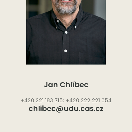
Jan Chlíbec
+420 221 183 715; +420 222 221 654
chlibec@udu.cas.cz