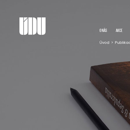
O NÁS
AKCE
Úvod
>
Publika