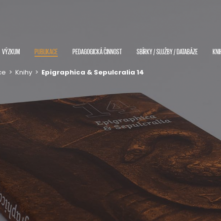
VÝZKUM
PUBLIKACE
PEDAGOGICKÁ ČINNOST
SBÍRKY / SLUŽBY / DATABÁZE
KNI
ce
>
Knihy
>
Epigraphica & Sepulcralia 14