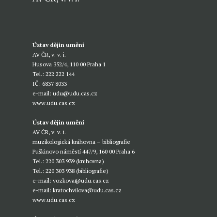
Ústav dějin umění
AV ČR, v. v. i.
Husova 352/4, 110 00 Praha 1
Tel.: 222 222 144
IČ: 6837 8033
e-mail:
udu@udu.cas.cz
www.udu.cas.cz
Ústav dějin umění
AV ČR, v. v. i.
muzikologická knihovna – bibliografie
Puškinovo náměstí 447/9, 160 00 Praha 6
Tel.: 220 303 939 (knihovna)
Tel.: 220 303 938 (bibliografie)
e-mail:
vozkova@udu.cas.cz
e-mail:
kratochvilova@udu.cas.cz
www.udu.cas.cz