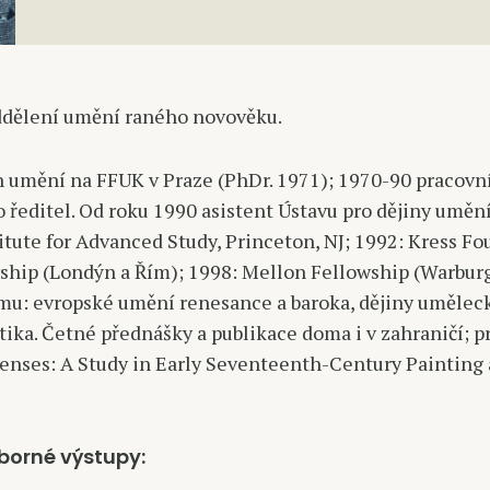
dělení umění raného novověku.
 umění na FFUK v Praze (PhDr. 1971); 1970-90 pracovník
ředitel. Od roku 1990 asistent Ústavu pro dějiny umění
itute for Advanced Study, Princeton, NJ; 1992: Kress F
ship (Londýn a Řím); 1998: Mellon Fellowship (Warburg 
mu: evropské umění renesance a baroka, dějiny uměleck
ka. Četné přednášky a publikace doma i v zahraničí; pro
 Senses: A Study in Early Seventeenth-Century Painting
borné výstupy: