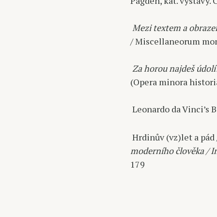
Pagden, kat. výstavy. 
Mezi textem a obrazem
/ Miscellaneorum mo
Za horou najdeš údolí
(Opera minora histori
Leonardo da Vinci’s B
Hrdinův (vz)let a pád 
moderního člověka / I
179