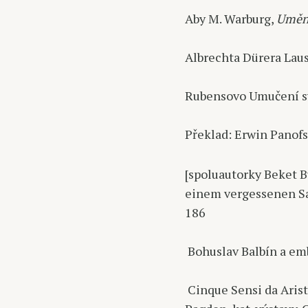
Aby M. Warburg,
Uměn
Albrechta Dürera Lau
Rubensovo Umučení sv
Překlad: Erwin Panof
[spoluautorky Beket B
einem vergessenen S
186
Bohuslav Balbín a em
Cinque Sensi da Arist