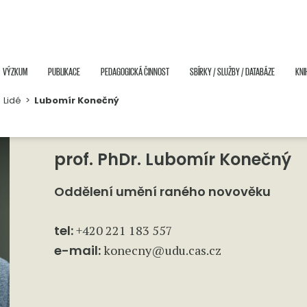
VÝZKUM
PUBLIKACE
PEDAGOGICKÁ ČINNOST
SBÍRKY / SLUŽBY / DATABÁZE
KNI
>
Lidé
>
Lubomír Konečný
prof. PhDr. Lubomír Konečný
Oddělení umění raného novověku
tel:
+420 221 183 557
e-mail:
konecny@udu.cas.cz