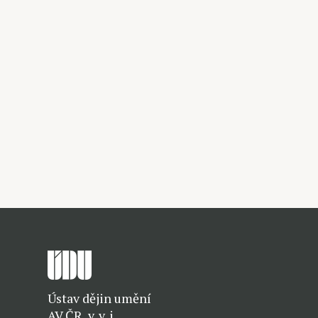
Ústav dějin umění
AV ČR, v. v. i.