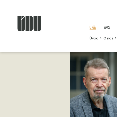
O NÁS
AKCE
Úvod
>
O nás