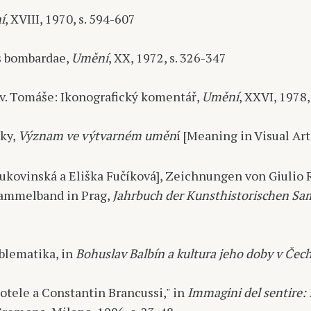
í
, XVIII, 1970, s. 594-607
s bombardae,
Umění
, XX, 1972, s. 326-347
. Tomáše: Ikonografický komentář,
Umění
, XXVI, 1978,
sky,
Význam ve výtvarném uměn
í [Meaning in Visual Arts
ukovinská a Eliška Fučíková], Zeichnungen von Giulio
ammelband in Prag,
Jahrbuch der Kunsthistorischen S
blematika, in
Bohuslav Balbín a kultura jeho doby v Čec
otele a Constantin Brancussi," in
Immagini del sentire: I