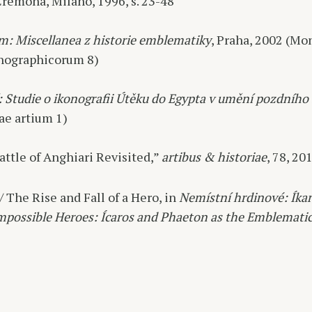
Cremona, Milano, 1996, s. 23-48
: Miscellanea z historie emblematiky
, Praha, 2002 (M
nographicorum 8)
: Studie o ikonografii Útěku do Egypta v umění pozdního
ae artium 1)
attle of Anghiari Revisited,”
artibus & historiae
, 78, 20
/ The Rise and Fall of a Hero, in
Nemístní hrdinové: Íkar
mpossible Heroes: Ícaros and Phaeton as the Emblematic