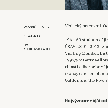
Vědecký pracovník Od
OSOBNÍ PROFIL
PROJEKTY
1964-69 studium dějin
CV
ČSAV; 2001–2012 jeho 
A BIBLIOGRAFIE
Visiting Member, Inst
1992/93: Getty Fellow
oblasti odborného záj
ikonografie, emblemati
Galilei, and the Five
Nejvýznamnější od