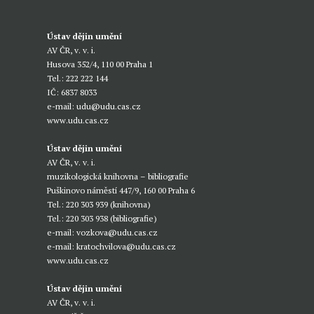
Ústav dějin umění
AV ČR, v. v. i.
Husova 352/4, 110 00 Praha 1
Tel.: 222 222 144
IČ: 6837 8033
e-mail:
udu@udu.cas.cz
www.udu.cas.cz
Ústav dějin umění
AV ČR, v. v. i.
muzikologická knihovna – bibliografie
Puškinovo náměstí 447/9, 160 00 Praha 6
Tel.: 220 303 939 (knihovna)
Tel.: 220 303 938 (bibliografie)
e-mail:
vozkova@udu.cas.cz
e-mail:
kratochvilova@udu.cas.cz
www.udu.cas.cz
Ústav dějin umění
AV ČR, v. v. i.