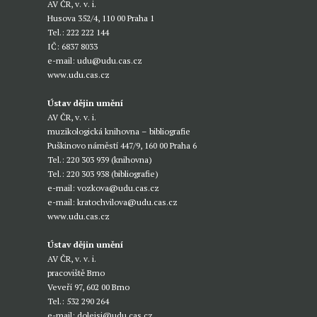
AV ČR, v. v. i.
Husova 352/4, 110 00 Praha 1
Tel.: 222 222 144
IČ: 6837 8033
e-mail:
udu@udu.cas.cz
www.udu.cas.cz
Ústav dějin umění
AV ČR, v. v. i.
muzikologická knihovna – bibliografie
Puškinovo náměstí 447/9, 160 00 Praha 6
Tel.: 220 303 939 (knihovna)
Tel.: 220 303 938 (bibliografie)
e-mail:
vozkova@udu.cas.cz
e-mail:
kratochvilova@udu.cas.cz
www.udu.cas.cz
Ústav dějin umění
AV ČR, v. v. i.
pracoviště Brno
Veveří 97, 602 00 Brno
Tel.: 532 290 264
e-mail:
dolejsi@udu.cas.cz